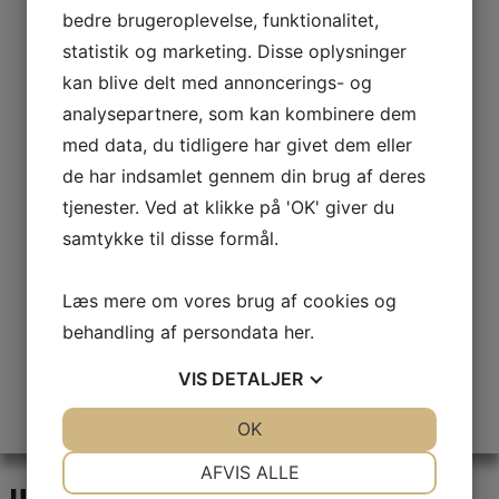
bedre brugeroplevelse, funktionalitet,
Fleksibilitet & Kompetent rådgivning
statistik og marketing. Disse oplysninger
kan blive delt med annoncerings- og
analysepartnere, som kan kombinere dem
med data, du tidligere har givet dem eller
Overholdelse af alle aftaler om pris og
de har indsamlet gennem din brug af deres
tjenester. Ved at klikke på 'OK' giver du
afleveringstid
samtykke til disse formål.
Læs mere om vores brug af cookies og
behandling af persondata
her
.
Ærlighed, kvalitet og tæt dialog
VIS
DETALJER
JA
NEJ
OK
JA
NEJ
NØDVENDIGE
PRÆFERENCER
AFVIS ALLE