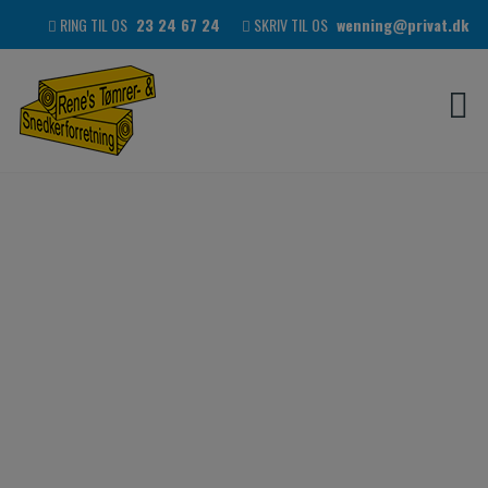
Hop
RING TIL OS
23 24 67 24
SKRIV TIL OS
wenning@privat.dk
til
indholdet