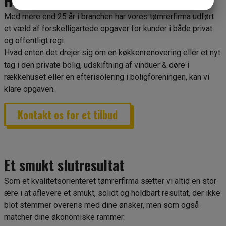
​​Hvorfor vælge vores tømrerfirma?
JA
NEJ
JA
NEJ
Med mere end 25 år i branchen har vores tømrerfirma udført
MARKETING
STATISTIK
et væld af forskelligartede opgaver for kunder i både privat
og offentligt regi. ​
Hvad enten det drejer sig om en køkkenrenovering eller et nyt
tag i den private bolig, udskiftning af vinduer & døre i
rækkehuset eller en efterisolering i boligforeningen, kan vi
klare opgaven.
Kontakt os for et tilbud
Et smukt slutresultat
Som et kvalitetsorienteret tømrerfirma sætter vi altid en stor
ære i at aflevere et smukt, solidt og holdbart resultat, der ikke
blot stemmer overens med dine ønsker, men som også
matcher dine økonomiske rammer.