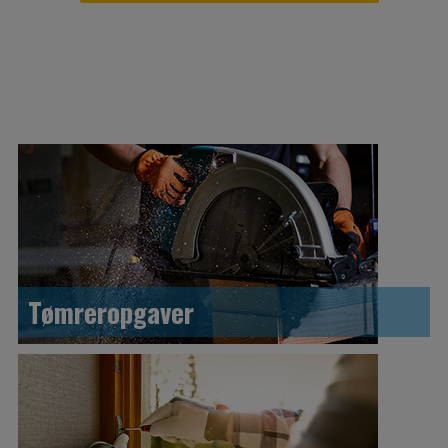
Tømreropgaver