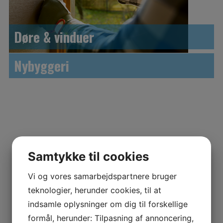
Døre & vinduer
Nybyggeri
​Som tømrerfirma lægger vi stor vægt
Samtykke til cookies
på følgende nøgleord & værdier
Vi og vores samarbejdspartnere bruger
teknologier, herunder cookies, til at
indsamle oplysninger om dig til forskellige
formål, herunder: Tilpasning af annoncering,