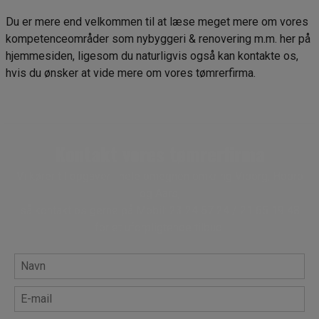
Du er mere end velkommen til at læse meget mere om vores
kompetenceområder som nybyggeri & renovering m.m. her på
hjemmesiden, ligesom du naturligvis også kan kontakte os,
hvis du ønsker at vide mere om vores tømrerfirma.
Kontakt vores tømrerfirma
Vi kører til opgaver i hele omegnen omkring Viborg, Hobro
og Aars,
så kontakt os gerne på Mobil: 23 24 67 24 / 21 65 19 48
for et uforpligtende tilbud.