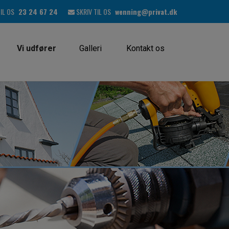
TIL OS
23 24 67 24
SKRIV TIL OS
wenning@privat.dk
Vi udfører
Galleri
Kontakt os