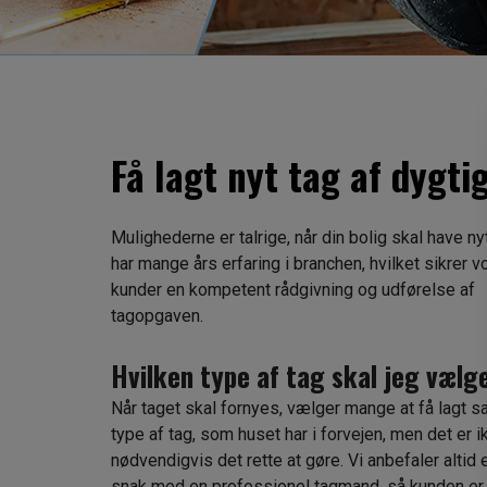
Få lagt nyt tag af dygtig
Mulighederne er talrige, når din bolig skal have nyt
har mange års erfaring i branchen, hvilket sikrer v
kunder en kompetent rådgivning og udførelse af
tagopgaven.
Hvilken type af tag skal jeg vælg
Når taget skal fornyes, vælger mange at få lagt
type af tag, som huset har i forvejen, men det er i
nødvendigvis det rette at gøre. Vi anbefaler altid 
snak med en professionel tagmand, så kunden er