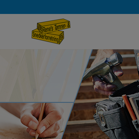
Hop
til
indholdet