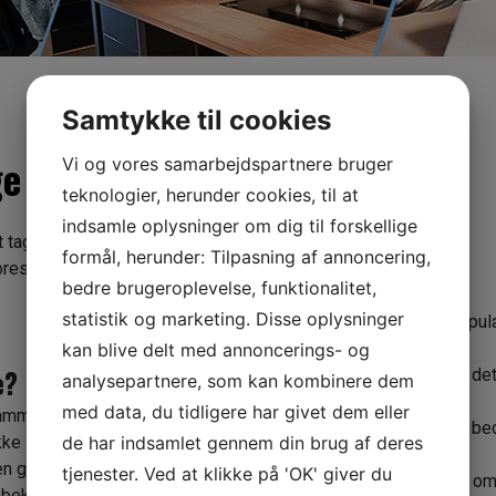
Samtykke til cookies
e fagfolk​
Vi og vores samarbejdspartnere bruger
teknologier, herunder cookies, til at
indsamle oplysninger om dig til forskellige
 tag, og vi
Herudover skal du overveje…​
formål, herunder: Tilpasning af annoncering,
ores
bedre brugeroplevelse, funktionalitet,
Om taget bør renoveres eller skiftes
statistik og marketing. Disse oplysninger
Hvordan økonomien ser ud for de mest popu
tagløsninger
kan blive delt med annoncerings- og
e?
Hvordan det tiltænkte tags holdbarhed er i de
analysepartnere, som kan kombinere dem
klima
med data, du tidligere har givet dem eller
 samme
Hvilken type af nyt tag, der teknisk passer bed
de har indsamlet gennem din brug af deres
kke
din bolig
en grundig
tjenester. Ved at klikke på 'OK' giver du
Om der skal installeres solvarme i samme o
 bekendt