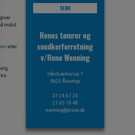
giver
på mobil
Renes tømrer og
snedkerforretning
com
eller
v/Rene Wenning
org,
Håndværkervej 7
res
9620 Ålestrup​
23 24 67 24
21 65 19 48
wenning@privat.dk