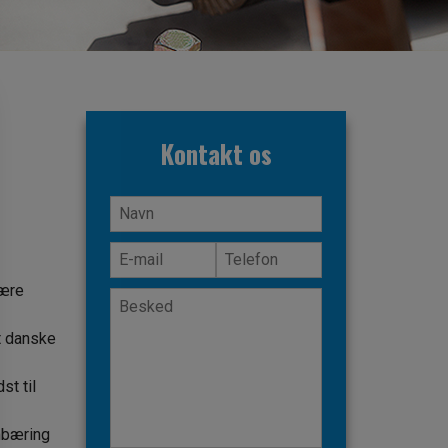
Kontakt os
lære
t danske
st til
mbæring